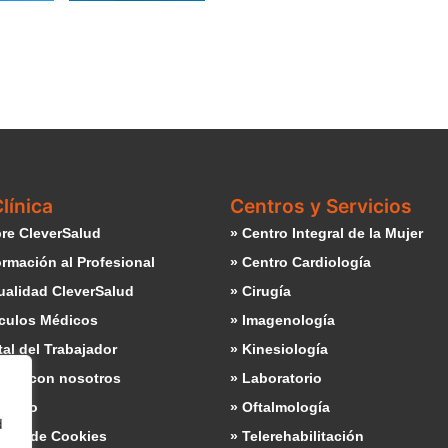
línica
Centros y Servicios
re CleverSalud
» Centro Integral de la Mujer
ormación al Profesional
» Centro Cardiología
ualidad CleverSalud
» Cirugía
ículos Médicos
» Imagenología
tal del Trabajador
» Kinesiología
baja con nosotros
» Laboratorio
ntacto
» Oftalmología
d
ítica de Cookies
» Telerehabilitación