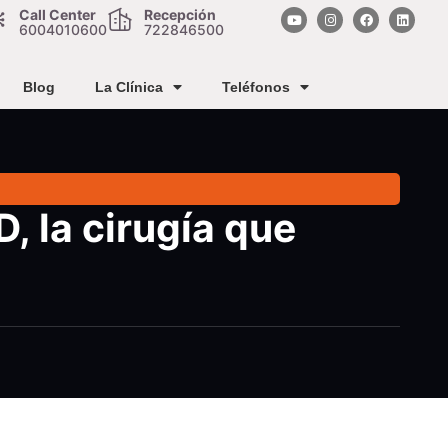
Call Center
Recepción
6004010600
722846500
Blog
La Clínica
Teléfonos
, la cirugía que