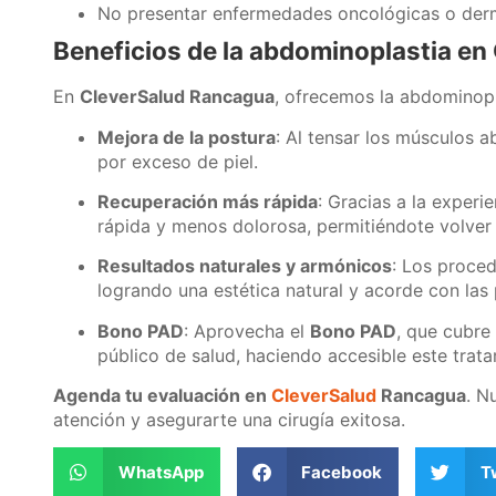
No presentar enfermedades oncológicas o derma
Beneficios de la abdominoplastia en
En
CleverSalud Rancagua
, ofrecemos la abdominopl
Mejora de la postura
: Al tensar los músculos a
por exceso de piel.
Recuperación más rápida
: Gracias a la experi
rápida y menos dolorosa, permitiéndote volver 
Resultados naturales y armónicos
: Los proce
logrando una estética natural y acorde con las
Bono PAD
: Aprovecha el
Bono PAD
, que cubre 
público de salud, haciendo accesible este trata
Agenda tu evaluación en
CleverSalud
Rancagua
. N
atención y asegurarte una cirugía exitosa.
WhatsApp
Facebook
T