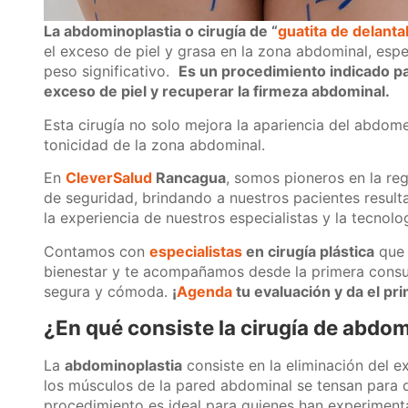
La abdominoplastia o cirugía de “
guatita de delanta
el exceso de piel y grasa en la zona abdominal, e
peso significativo.
Es un procedimiento indicado p
exceso de piel y recuperar la firmeza abdominal.
Esta cirugía no solo mejora la apariencia del abdome
tonicidad de la zona abdominal.
En
CleverSalud
Rancagua
, somos pioneros en la reg
de seguridad, brindando a nuestros pacientes result
la experiencia de nuestros especialistas y la tecnol
Contamos con
especialistas
en cirugía plástica
que 
bienestar y te acompañamos desde la primera consul
segura y cómoda.
¡
Agenda
tu evaluación y da el pr
¿En qué consiste la cirugía de abdo
La
abdominoplastia
consiste en la eliminación del e
los músculos de la pared abdominal se tensan para de
procedimiento es ideal para quienes han experiment