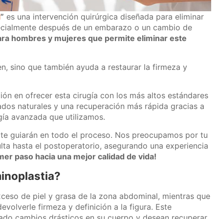
l
”
es una intervención quirúrgica diseñada para eliminar
specialmente después de un embarazo o un cambio de
ara hombres y mujeres que permite eliminar este
n, sino que también ayuda a restaurar la firmeza y
ión en ofrecer esta cirugía con los más altos estándares
ados naturales y una recuperación más rápida gracias a
ogía avanzada que utilizamos.
te guiarán en todo el proceso. Nos preocupamos por tu
ta hasta el postoperatorio, asegurando una experiencia
imer paso hacia una mejor calidad de vida!
minoplastia?
xceso de piel y grasa de la zona abdominal, mientras que
volverle firmeza y definición a la figura. Este
ado cambios drásticos en su cuerpo y desean recuperar