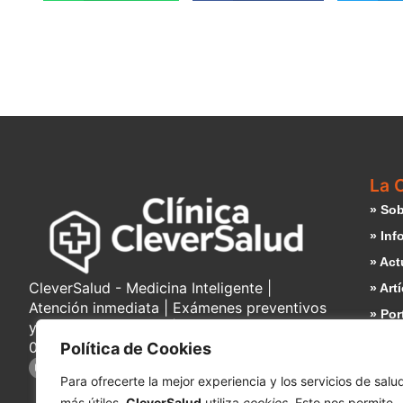
La C
» Sob
» Inf
» Act
CleverSalud - Medicina Inteligente |
» Art
Atención inmediata | Exámenes preventivos
» Por
y consultas médicas | Laboratorio desde
» Tra
07:00am | Cáceres 630, Rancagua. Chile
Política de Cookies
» Co
Para ofrecerte la mejor experiencia y los servicios de salu
» Pol
más útiles,
CleverSalud
utiliza
cookies
. Esto nos permite