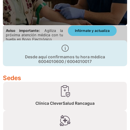
Aviso importante:
Agiliza la
Infórmate y actualiza
¡Nuevo Servicio CleverCare!
próxima atención médica con tu
huella en Bono Electrónico
Ahora podrás agendar tus exámenes de laboratorio a
domicilio
Desde aquí confirmamos tu hora médica
Conoce más
6004010600 / 6004010017
Sedes
Clínica CleverSalud Rancagua