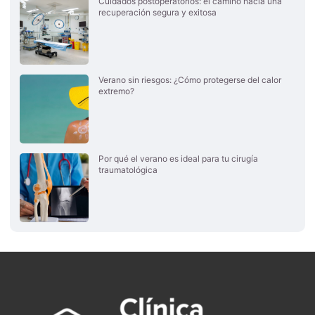
Cuidados postoperatorios: el camino hacia una
recuperación segura y exitosa
Verano sin riesgos: ¿Cómo protegerse del calor
extremo?
Por qué el verano es ideal para tu cirugía
traumatológica