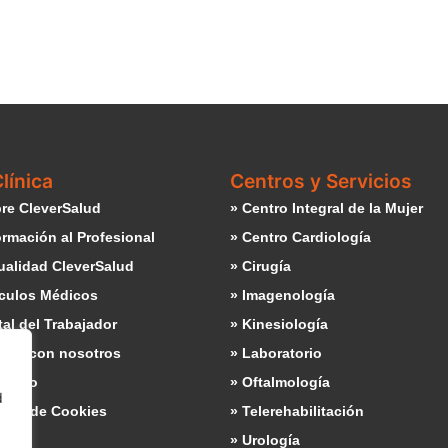
línica
Centros y Servicios
re CleverSalud
» Centro Integral de la Mujer
ormación al Profesional
» Centro Cardiología
ualidad CleverSalud
» Cirugía
ículos Médicos
» Imagenología
tal del Trabajador
» Kinesiología
baja con nosotros
» Laboratorio
ntacto
» Oftalmología
d
ítica de Cookies
» Telerehabilitación
» Urología
d