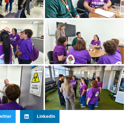
witter
LinkedIn