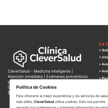
La C
» Sob
» Inf
» Act
CleverSalud - Medicina Inteligente |
» Art
Atención inmediata | Exámenes preventivos
» Por
y consultas médicas | Laboratorio desde
» Tra
07:00am | Cáceres 630, Rancagua. Chile
Política de Cookies
» Co
Para ofrecerte la mejor experiencia y los servicios de salu
» Pol
más útiles,
CleverSalud
utiliza
cookies
. Esto nos permite
recordar tus preferencias y brindarte información de salu