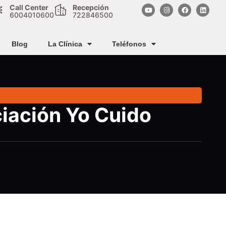
Call Center
Recepción
6004010600
722846500
Blog
La Clínica
Teléfonos
ciación Yo Cuido