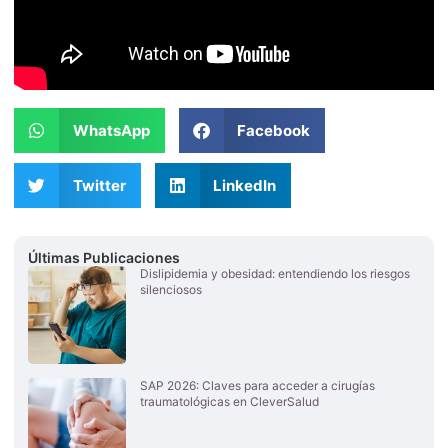
WhatsApp
Facebook
Twitter
LinkedIn
Últimas Publicaciones
Dislipidemia y obesidad: entendiendo los riesgos
silenciosos
SAP 2026: Claves para acceder a cirugías
traumatológicas en CleverSalud