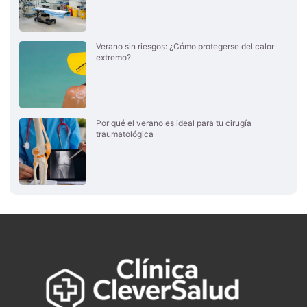
Verano sin riesgos: ¿Cómo protegerse del calor
extremo?
Por qué el verano es ideal para tu cirugía
traumatológica