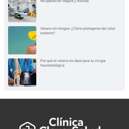
recuperación segura y exitosa
Verano sin riesgos: ¿Cómo protegerse del calor
extremo?
Por qué el verano es ideal para tu cirugía
traumatológica