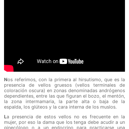
N
os referimos, con la primera al hirsutismo, que es la
presencia de vellos gruesos (vellos terminales de
coloración oscura) en zonas denominadas andrógenos
dependientes, entre las que figuran el bozo, el mentón,
la zona intermamaria, la parte alta o baja de la
espalda, los glúteos y la cara interna de los muslos.
L
a presencia de estos vellos no es frecuente en la
mujer, por eso la dama que los tenga debe acudir a un
ginecólogo o a un endocrino para practicarse una