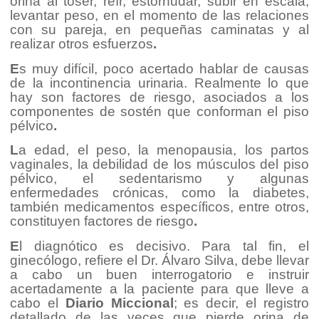
orina al toser, reír, estornudar, subir en escala,
levantar peso, en el momento de las relaciones
con su pareja, en pequeñas caminatas y al
realizar otros esfuerzos
.
E
s muy difícil, poco acertado hablar de causas
de la incontinencia urinaria. Realmente lo que
hay son factores de riesgo, asociados a los
componentes de sostén que conforman el piso
pélvico
.
L
a edad, el peso, la menopausia, los partos
vaginales, la debilidad de los músculos del piso
pélvico, el sedentarismo y algunas
enfermedades crónicas, como la diabetes,
también medicamentos específicos, entre otros,
constituyen factores de riesgo
.
E
l diagnótico es decisivo. Para tal fin, el
ginecólogo, refiere el Dr. Álvaro Silva, debe llevar
a cabo un buen interrogatorio e instruir
acertadamente a la paciente para que lleve a
cabo el
Diario Miccional
; es decir, el registro
detallado de las veces que pierde orina de