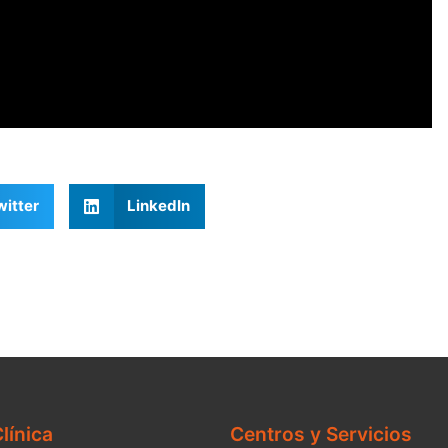
witter
LinkedIn
línica
Centros y Servicios