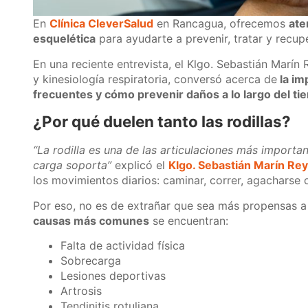
En
Clínica CleverSalud
en Rancagua, ofrecemos
ate
esquelética
para ayudarte a prevenir, tratar y recup
En una reciente entrevista, el Klgo. Sebastián Marín 
y kinesiología respiratoria, conversó acerca de
la im
frecuentes y cómo prevenir daños a lo largo del t
¿Por qué duelen tanto las rodillas?
“La rodilla es una de las articulaciones más import
carga soporta”
explicó el
Klgo. Sebastián Marín Re
los movimientos diarios: caminar, correr, agacharse o
Por eso, no es de extrañar que sea más propensas a 
causas más comunes
se encuentran:
Falta de actividad física
Sobrecarga
Lesiones deportivas
Artrosis
Tendinitis rotuliana