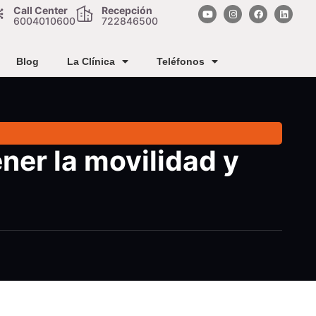
Call Center
Recepción
6004010600
722846500
Blog
La Clínica
Teléfonos
ner la movilidad y