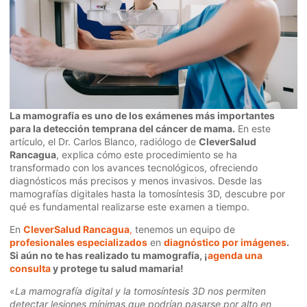
La mamografía es uno de los exámenes más importantes
para la detección temprana del cáncer de mama.
En este
artículo, el Dr. Carlos Blanco, radiólogo de
CleverSalud
Rancagua
, explica cómo este procedimiento se ha
transformado con los avances tecnológicos, ofreciendo
diagnósticos más precisos y menos invasivos. Desde las
mamografías digitales hasta la tomosíntesis 3D, descubre por
qué es fundamental realizarse este examen a tiempo.
En
CleverSalud Rancagua
,
tenemos un equipo de
profesionales especializados
en
diagnóstico por imágenes
.
Si aún no te has realizado tu mamografía, ¡
agenda una
consulta
y protege tu salud mamaria!
«La mamografía digital y la tomosíntesis 3D nos permiten
detectar lesiones mínimas que podrían pasarse por alto en