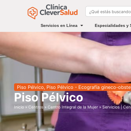
Buscar:
Servicios en Línea
Especialidades y 
Piso Pélvico
,
Piso Pélvico - Ecografía gineco-obste
Piso Pélvico
Inicio
»
Centros
»
Centro Integral de la Mujer
»
Servicios | Cen