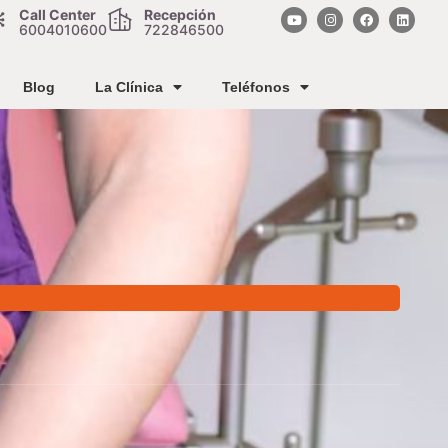
Call Center
Recepción
6004010600
722846500
Blog
La Clínica
Teléfonos