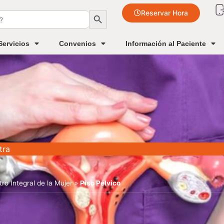
Botón de búsqueda
Reservar Hora
Servicios
Convenios
Información al Paciente
tra
tro Integral de la Mujer
»
Piso Pélvico