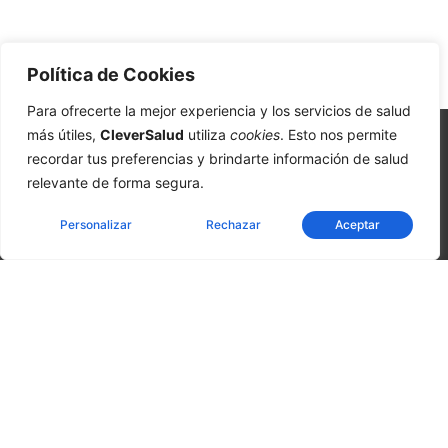
Política de Cookies
Para ofrecerte la mejor experiencia y los servicios de salud
más útiles,
CleverSalud
utiliza
cookies
. Esto nos permite
recordar tus preferencias y brindarte información de salud
relevante de forma segura.
Personalizar
Rechazar
Aceptar
CleverSalud - Medicina Inteligente | Atención inmediata |
Exámenes preventivos y consultas médicas | Laboratorio
desde 07:00am | Cáceres 630, Rancagua. Chile
La Clínica
» Sobre CleverSalud
» Información al Profesional