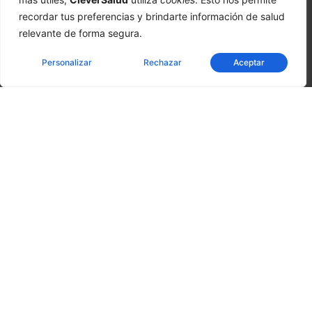
recordar tus preferencias y brindarte información de salud
relevante de forma segura.
Personalizar
Rechazar
Aceptar
CleverSalud - Medicina Inteligente | Atención inmediata |
Exámenes preventivos y consultas médicas | Laboratorio
desde 07:00am | Cáceres 630, Rancagua. Chile
La Clínica
» Sobre CleverSalud
» Información al Profesional
» Actualidad CleverSalud
» Artículos Médicos
» Portal del Trabajador
» Trabaja con nosotros