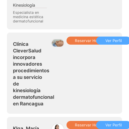
Kinesiología
Especialista en
medicina estética
dermatofuncional
Reservar Hora
Ver Perfil
Clínica
CleverSalud
incorpora
innovadores
procedimientos
a su servicio
de
kinesiología
dermatofuncional
en Rancagua
Reservar Hora
Ver Perfil
Klga. María