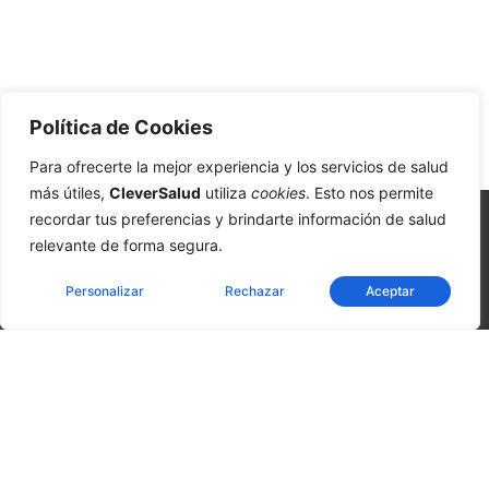
Política de Cookies
Para ofrecerte la mejor experiencia y los servicios de salud
más útiles,
CleverSalud
utiliza
cookies
. Esto nos permite
recordar tus preferencias y brindarte información de salud
relevante de forma segura.
Personalizar
Rechazar
Aceptar
CleverSalud - Medicina Inteligente | Atención inmediata |
Exámenes preventivos y consultas médicas | Laboratorio
desde 07:00am | Cáceres 630, Rancagua. Chile