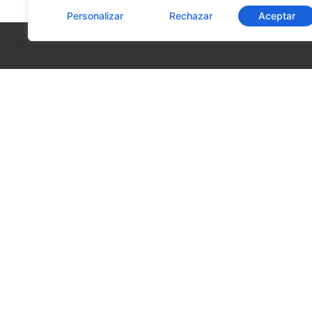
Personalizar
Rechazar
Aceptar
La C
» Sob
» Inf
» Act
CleverSalud - Medicina Inteligente |
» Art
Atención inmediata | Exámenes preventivos
» Por
y consultas médicas | Laboratorio desde
» Tra
07:00am | Cáceres 630, Rancagua. Chile
» Co
» Pol