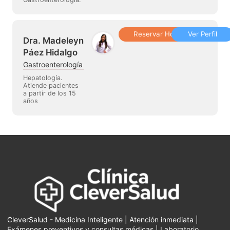
Reservar Hora
Ver Perfil
Dra. Madeleyn
Páez Hidalgo
Gastroenterología
Hepatología.
Atiende pacientes
a partir de los 15
años
CleverSalud - Medicina Inteligente | Atención inmediata |
Exámenes preventivos y consultas médicas | Laboratorio