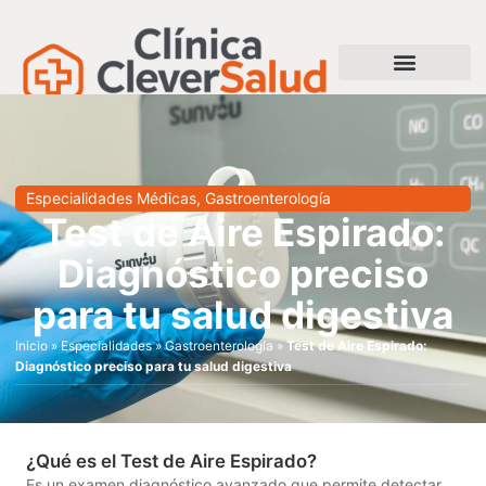
Especialidades Médicas
,
Gastroenterología
Test de Aire Espirado:
Diagnóstico preciso
para tu salud digestiva
Inicio
»
Especialidades
»
Gastroenterología
»
Test de Aire Espirado:
Diagnóstico preciso para tu salud digestiva
¿Qué es el Test de Aire Espirado?
Es un examen diagnóstico avanzado que permite detectar