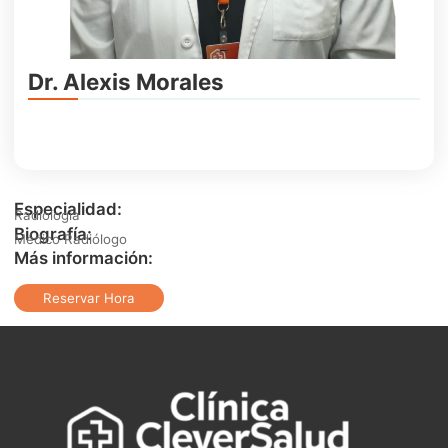
Dr. Alexis Morales
Especialidad:
Radiología
Biografía:
Médico Radiólogo
Más información:
Reservar Hora