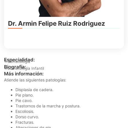
Dr. Armin Felipe Ruiz Rodriguez
Especialidad:
Traumatología
Biografía:
Traumatología Infantil
Más información:
Atiende las siguientes patologías:
Displasia de cadera.
Pie plano.
Pie cavo.
Trastornos de la marcha y postura.
Escoliosis.
Dorso curvo.
Fracturas.
Alteraciones de eje.