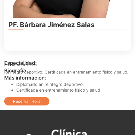
PF. Bárbara Jiménez Salas
Especialidad:
Preparador físico
Biografía:
Reintegro deportivo. Certificada en entrenamiento físico y salud.
Más información:
Diplomado en reintegro deportivo.
Certificada en entrenamiento físico y salud.
Reservar Hora