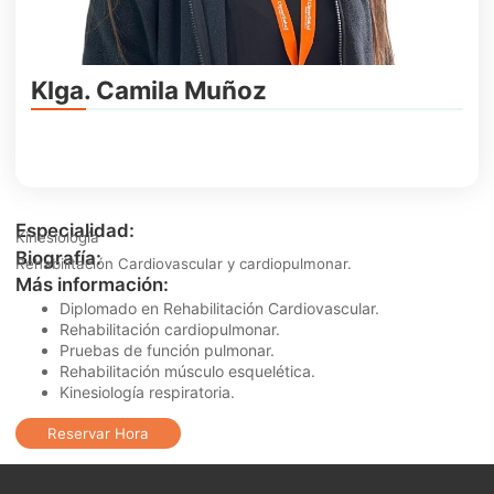
Klga. Camila Muñoz
Especialidad:
Kinesiología
Biografía:
Rehabilitación Cardiovascular y cardiopulmonar.
Más información:
Diplomado en Rehabilitación Cardiovascular.
Rehabilitación cardiopulmonar.
Pruebas de función pulmonar.
Rehabilitación músculo esquelética.
Kinesiología respiratoria.
Reservar Hora