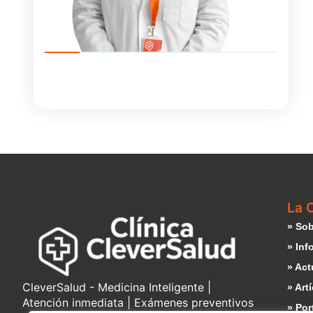
La C
» Sob
» Inf
» Act
CleverSalud - Medicina Inteligente |
» Art
Atención inmediata | Exámenes preventivos
» Por