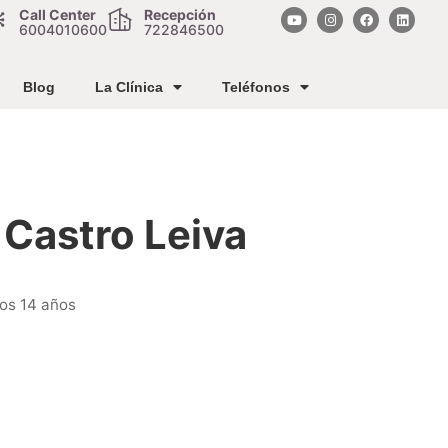
Call Center
Recepción
6004010600
722846500
Blog
La Clínica
Teléfonos
 Castro Leiva
los 14 años