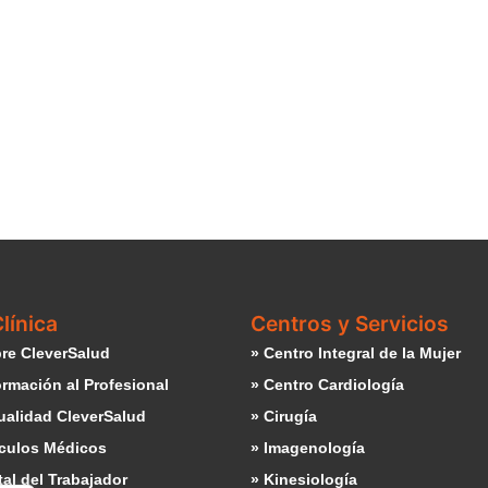
línica
Centros y Servicios
re CleverSalud
» Centro Integral de la Mujer
ormación al Profesional
» Centro Cardiología
ualidad CleverSalud
» Cirugía
ículos Médicos
» Imagenología
tal del Trabajador
» Kinesiología