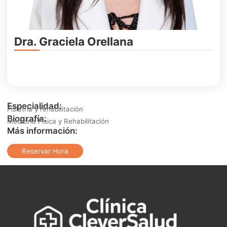
Dra. Graciela Orellana
Especialidad:
Fisiatría y rehabilitación
Biografía:
Medicina Física y Rehabilitación
Más información:
Reservar Hora