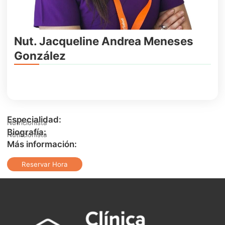
Nut. Jacqueline Andrea Meneses
González
Especialidad:
Nutricionista
Biografía:
Nutricionista
Más información:
Reservar Hora