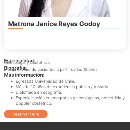
Matrona Janice Reyes Godoy
Especialidad:
Ginecología y Obstetricia
Biografía:
Matrona. Atiende pacientes a partir de los 12 años
Más información:
Egresada Universidad de Chile.
Más de 10 años de experiencia pública / privada.
Diplomada en ecografía.
Especialización en ecografías ginecológicas, obstetricia y
Doppler obstétrico.
Reservar Hora