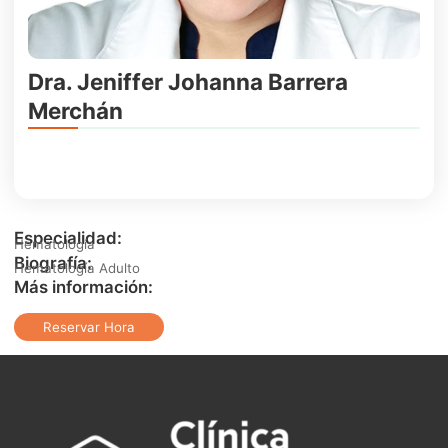
Dra. Jeniffer Johanna Barrera
Merchán
Especialidad:
Hematología
Biografía:
Hematología Adulto
Más información:
Reservar Hora