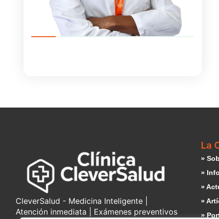
La C
» Sob
» Inf
» Act
CleverSalud - Medicina Inteligente |
» Art
Atención inmediata | Exámenes preventivos
» Por