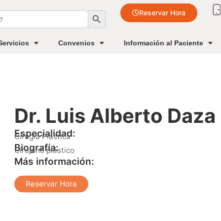
Botón de búsqueda
Reservar Hora
Servicios
Convenios
Información al Paciente
Dr. Luis Alberto Daza
Especialidad:
Cirugía Plástica
Biografía:
Cirujano plástico
Más información:
Reservar Hora