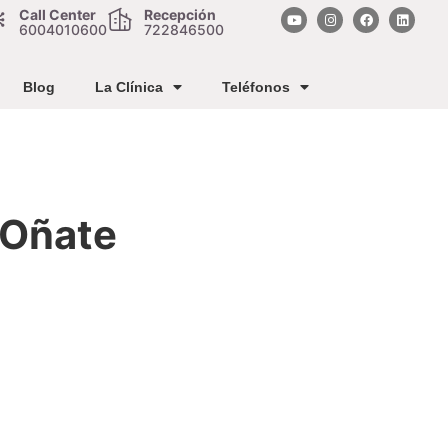
Call Center
Recepción
6004010600
722846500
Blog
La Clínica
Teléfonos
 Oñate