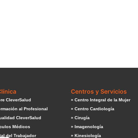
línica
Centros y Servicios
re CleverSalud
» Centro Integral de la Mujer
ormación al Profesional
» Centro Cardiología
ualidad CleverSalud
» Cirugía
ículos Médicos
» Imagenología
tal del Trabajador
» Kinesiología