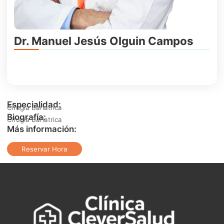
Dr. Manuel Jesús Olguin Campos
Especialidad:
Cirugía Bariátrica
Biografía:
Cirugía Bariatrica
Más información:
Reservar Hora