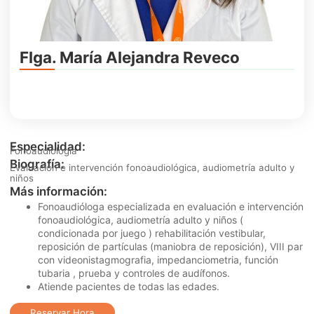
Flga. María Alejandra Reveco
Especialidad:
Fonoaudiología
Biografía:
Evaluación e intervención fonoaudiológica, audiometría adulto y
niños
Más información:
Fonoaudióloga especializada en evaluación e intervención
fonoaudiológica, audiometría adulto y niños (
condicionada por juego ) rehabilitación vestibular,
reposición de partículas (maniobra de reposición), VIII par
con videonistagmografia, impedanciometria, función
tubaria , prueba y controles de audífonos.
Atiende pacientes de todas las edades.
Reservar Hora