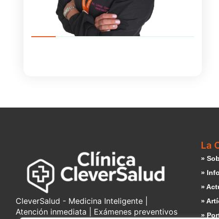
La C
» Sob
» Inf
» Act
CleverSalud - Medicina Inteligente |
» Art
Atención inmediata | Exámenes preventivos
» Por