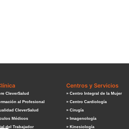
línica
Centros y Servicios
re CleverSalud
» Centro Integral de la Mujer
ormación al Profesional
» Centro Cardiología
ualidad CleverSalud
» Cirugía
ículos Médicos
» Imagenología
tal del Trabajador
» Kinesiología