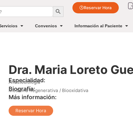
Botón de búsqueda
Reservar Hora
Servicios
Convenios
Información al Paciente
Dra. Maria Loreto Gu
Especialidad:
Anestesiología
Biografía:
Medicina Regenerativa / Biooxidativa
Más información:
Reservar Hora