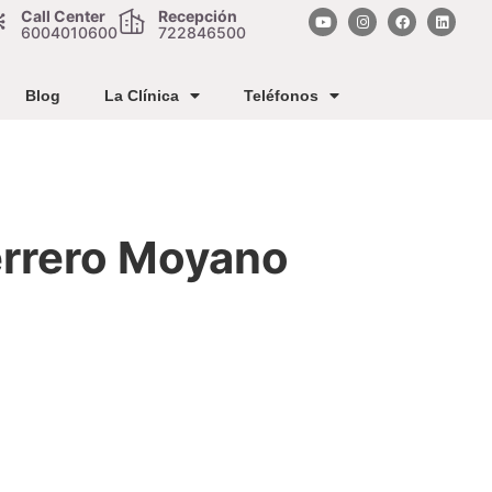
Call Center
Recepción
6004010600
722846500
Blog
La Clínica
Teléfonos
errero Moyano