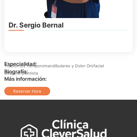
Dr. Sergio Bernal
Especialidad:
Trastornos Temporomandibulares y Dolor Orofacial
Biografía:
Cirujano Dentista
Más información:
Reservar Hora