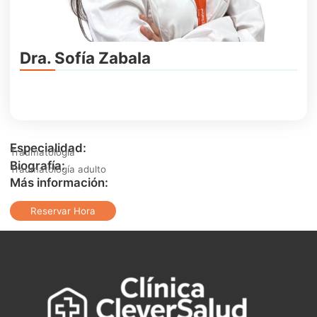
Dra. Sofía Zabala
Especialidad:
Traumatología
Biografía:
Traumatología adulto
Más información:
Reservar Hora