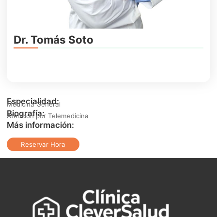
Dr. Tomás Soto
Especialidad:
Medicina General
Biografía:
Atención por Telemedicina
Más información:
Reservar Hora