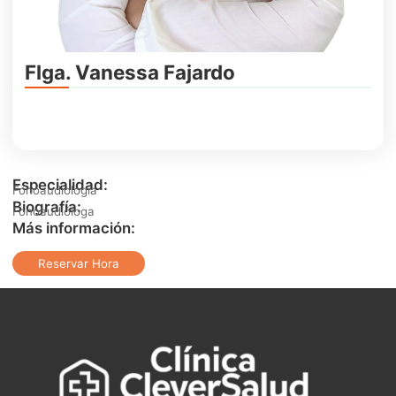
Flga. Vanessa Fajardo
Especialidad:
Fonoaudiología
Biografía:
Fonoaudióloga
Más información:
Reservar Hora