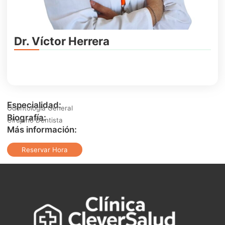
Dr. Víctor Herrera
Especialidad:
Odontología General
Biografía:
Cirujano Dentista
Más información:
Reservar Hora