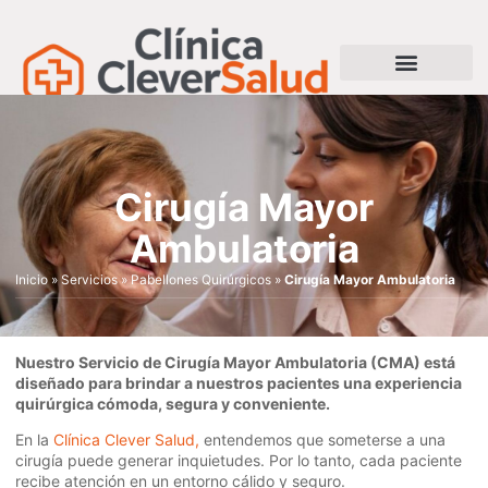
Cirugía Mayor
Ambulatoria
Inicio
»
Servicios
»
Pabellones Quirúrgicos
»
Cirugía Mayor Ambulatoria
Nuestro Servicio de Cirugía Mayor Ambulatoria (CMA) está
diseñado para brindar a nuestros pacientes una experiencia
quirúrgica cómoda, segura y conveniente.
En la
Clínica Clever Salud,
entendemos que someterse a una
cirugía puede generar inquietudes. Por lo tanto, cada paciente
recibe atención en un entorno cálido y seguro.