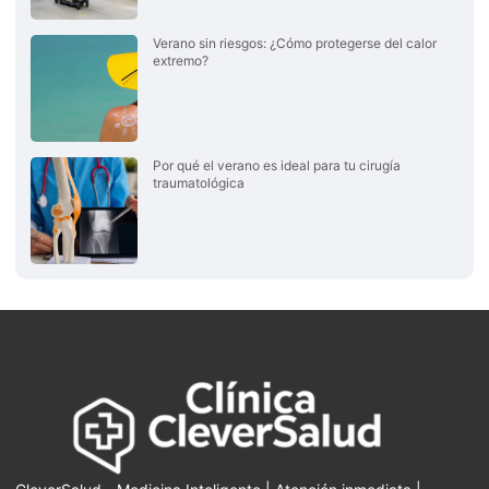
Verano sin riesgos: ¿Cómo protegerse del calor
extremo?
Por qué el verano es ideal para tu cirugía
traumatológica