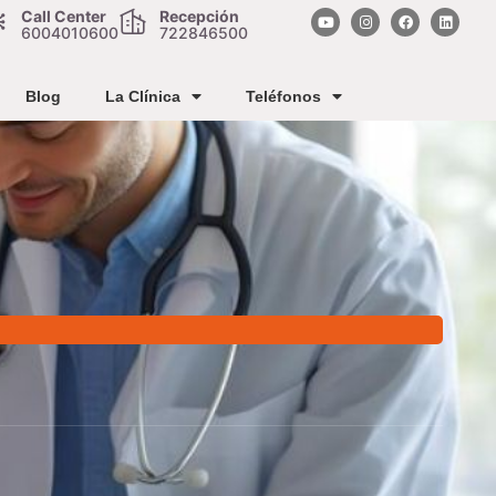
Call Center
Recepción
6004010600
722846500
Blog
La Clínica
Teléfonos