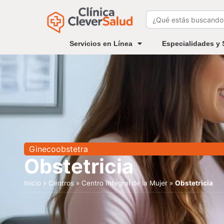
Buscar:
Servicios en Línea
Especialidades y 
Ginecoobstetra
Obstetricia
Inicio
»
Centros
»
Centro Integral de la Mujer
»
Obstetricia