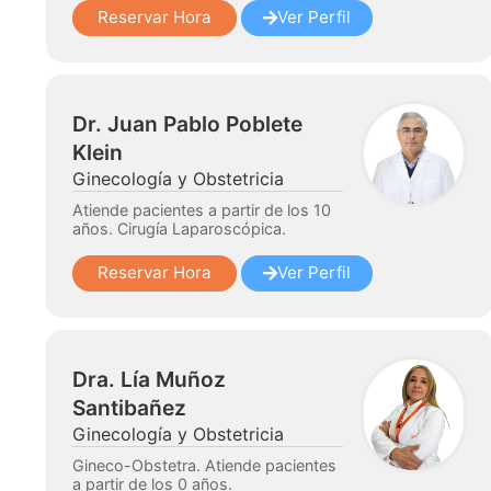
Reservar Hora
Ver Perfil
Dr. Juan Pablo Poblete
Klein
Ginecología y Obstetricia
Atiende pacientes a partir de los 10
años. Cirugía Laparoscópica.
Reservar Hora
Ver Perfil
Dra. Lía Muñoz
Santibañez
Ginecología y Obstetricia
Gineco-Obstetra. Atiende pacientes
a partir de los 0 años.