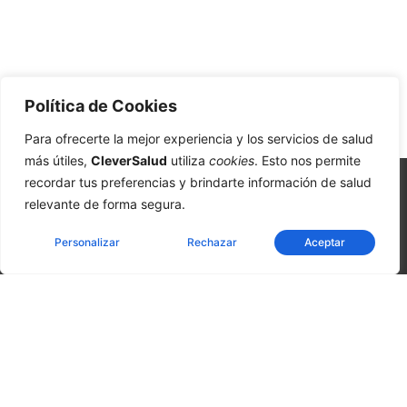
Política de Cookies
Para ofrecerte la mejor experiencia y los servicios de salud
más útiles,
CleverSalud
utiliza
cookies
. Esto nos permite
recordar tus preferencias y brindarte información de salud
relevante de forma segura.
Personalizar
Rechazar
Aceptar
CleverSalud - Medicina Inteligente | Atención inmediata |
Exámenes preventivos y consultas médicas | Laboratorio
desde 07:00am | Cáceres 630, Rancagua. Chile